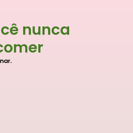
ocê nunca
 comer
nar.