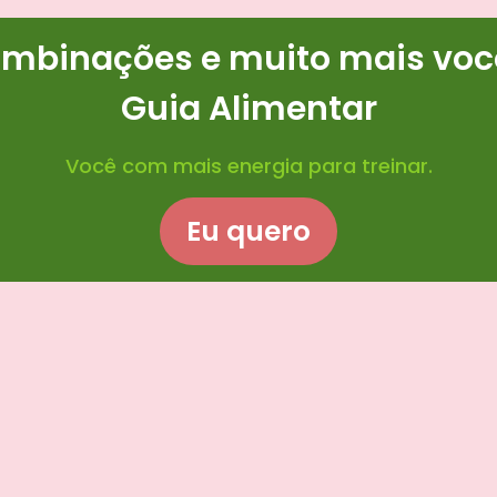
ombinações e muito mais você
Guia Alimentar
Você com mais energia para treinar.
Eu quero