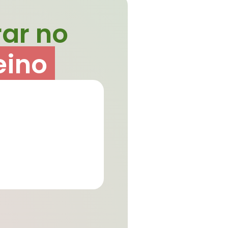
rar no
eino