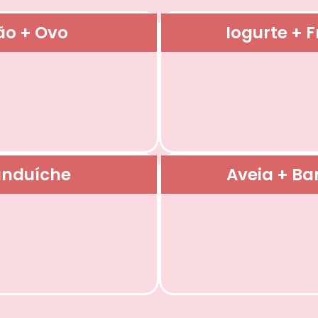
ão + Ovo
Iogurte + F
anduíche
Aveia + B