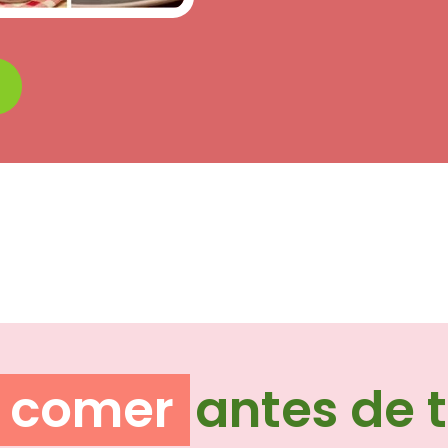
e comer
antes de t