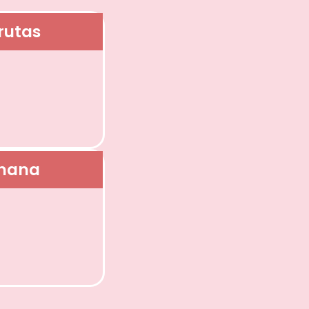
rutas
anana