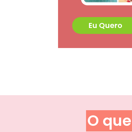
Eu Quero
O qu