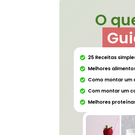
O que
Gui
25 Receitas simples
Melhores alimentos
Como montar um c
Com montar um ca
Melhores proteínas