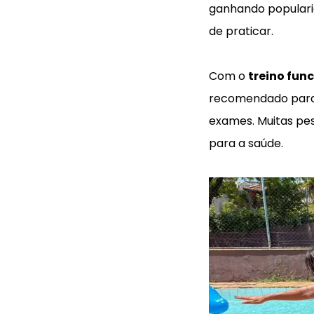
ganhando popularid
de praticar.
Com o
treino fun
recomendado para 
exames. Muitas pe
para a saúde.