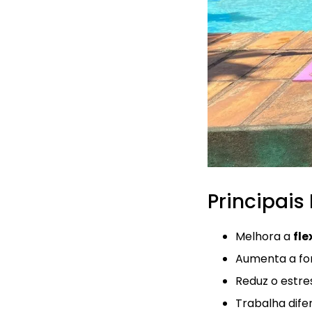
Principais
Melhora a
fle
Aumenta a fo
Reduz o estre
Trabalha dif