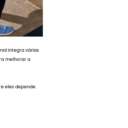
al integra várias
ara melhorar a
tre eles depende